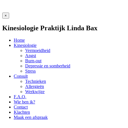
×
Kinesiologie Praktijk Linda Bax
Home
Kinesiologie
Vermoeidheid
Angst
Burn-out
Depressie en somberheid
Stress
Consult
Technieken
Allergieën
Werkwijze
F.A.Q.
Wie ben ik?
Contact
Klachten
Maak een afspraak