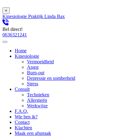
×
Kinesiologie Praktijk Linda Bax
Bel direct!
0636321241
Home
Kinesiologie
Vermoeidheid
Angst
Burn-out
Depressie en somberheid
Stress
Consult
Technieken
Allergieën
Werkwijze
F.A.Q.
Wie ben ik?
Contact
Klachten
Maak een afspraak